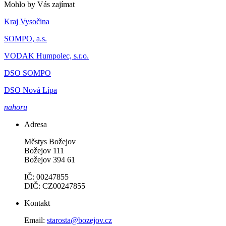
Mohlo by Vás zajímat
Kraj Vysočina
SOMPO, a.s.
VODAK Humpolec, s.r.o.
DSO SOMPO
DSO Nová Lípa
nahoru
Adresa
Městys Božejov
Božejov 111
Božejov 394 61
IČ: 00247855
DIČ: CZ00247855
Kontakt
Email:
starosta@bozejov.cz