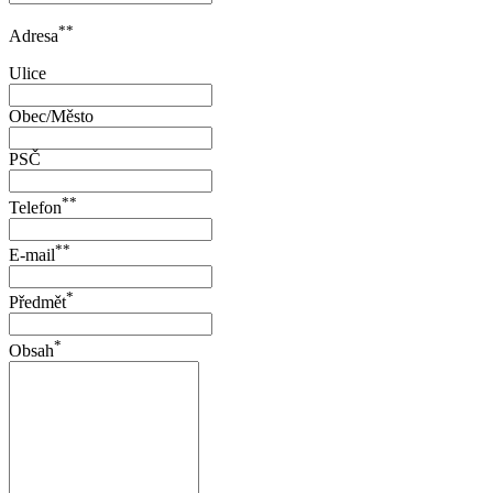
**
Adresa
Ulice
Obec/Město
PSČ
**
Telefon
**
E-mail
*
Předmět
*
Obsah