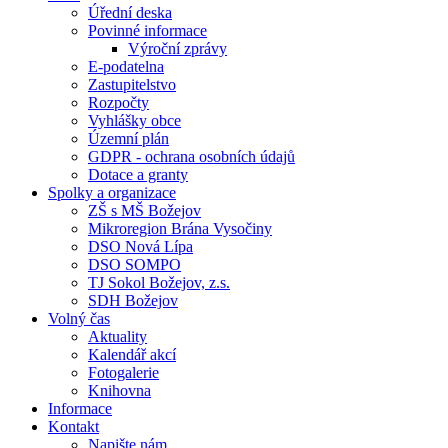
Úřední deska
Povinné informace
Výroční zprávy
E-podatelna
Zastupitelstvo
Rozpočty
Vyhlášky obce
Územní plán
GDPR - ochrana osobních údajů
Dotace a granty
Spolky a organizace
ZŠ s MŠ Božejov
Mikroregion Brána Vysočiny
DSO Nová Lípa
DSO SOMPO
TJ Sokol Božejov, z.s.
SDH Božejov
Volný čas
Aktuality
Kalendář akcí
Fotogalerie
Knihovna
Informace
Kontakt
Napište nám