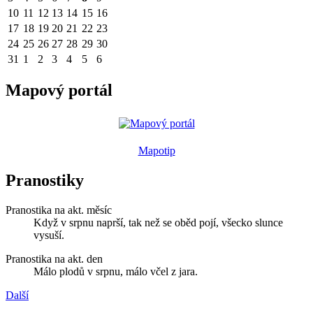
10
11
12
13
14
15
16
17
18
19
20
21
22
23
24
25
26
27
28
29
30
31
1
2
3
4
5
6
Mapový portál
Mapotip
Pranostiky
Pranostika na akt. měsíc
Když v srpnu naprší, tak než se oběd pojí, všecko slunce
vysuší.
Pranostika na akt. den
Málo plodů v srpnu, málo včel z jara.
Další