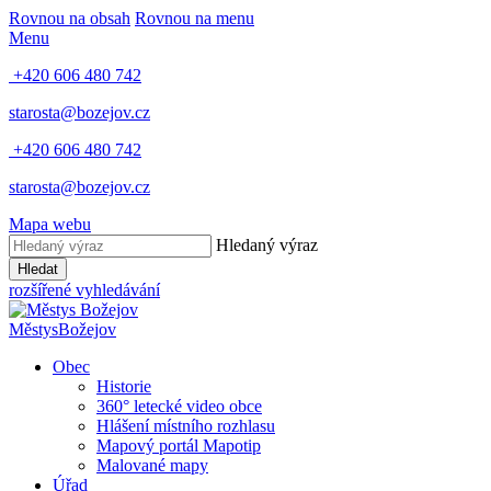
Rovnou na obsah
Rovnou na menu
Menu
+420 606 480 742
starosta@bozejov.cz
+420 606 480 742
starosta@bozejov.cz
Mapa webu
Hledaný výraz
Hledat
rozšířené vyhledávání
Městys
Božejov
Obec
Historie
360° letecké video obce
Hlášení místního rozhlasu
Mapový portál Mapotip
Malované mapy
Úřad