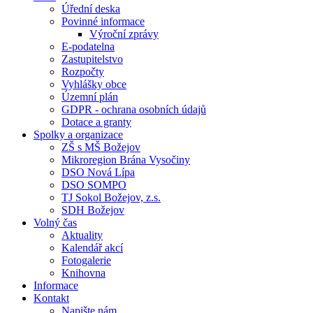
Úřední deska
Povinné informace
Výroční zprávy
E-podatelna
Zastupitelstvo
Rozpočty
Vyhlášky obce
Územní plán
GDPR - ochrana osobních údajů
Dotace a granty
Spolky a organizace
ZŠ s MŠ Božejov
Mikroregion Brána Vysočiny
DSO Nová Lípa
DSO SOMPO
TJ Sokol Božejov, z.s.
SDH Božejov
Volný čas
Aktuality
Kalendář akcí
Fotogalerie
Knihovna
Informace
Kontakt
Napište nám