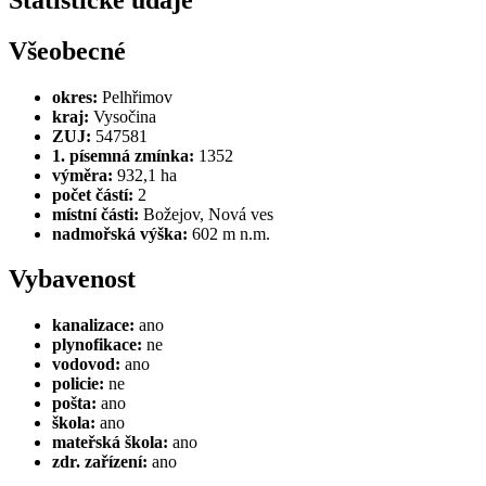
Všeobecné
okres:
Pelhřimov
kraj:
Vysočina
ZUJ:
547581
1. písemná zmínka:
1352
výměra:
932,1 ha
počet částí:
2
místní části:
Božejov, Nová ves
nadmořská výška:
602 m n.m.
Vybavenost
kanalizace:
ano
plynofikace:
ne
vodovod:
ano
policie:
ne
pošta:
ano
škola:
ano
mateřská škola:
ano
zdr. zařízení:
ano