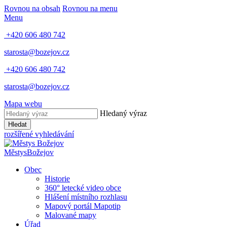
Rovnou na obsah
Rovnou na menu
Menu
+420 606 480 742
starosta@bozejov.cz
+420 606 480 742
starosta@bozejov.cz
Mapa webu
Hledaný výraz
Hledat
rozšířené vyhledávání
Městys
Božejov
Obec
Historie
360° letecké video obce
Hlášení místního rozhlasu
Mapový portál Mapotip
Malované mapy
Úřad