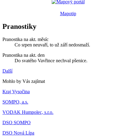
Mapotip
Pranostiky
Pranostika na akt. měsíc
Co srpen neuvaří, to už září nedosmaží.
Pranostika na akt. den
Do svatého Vavřince nechval pšenice.
Další
Mohlo by Vás zajímat
Kraj Vysočina
SOMPO, a.s.
VODAK Humpolec, s.r.o.
DSO SOMPO
DSO Nová Lípa