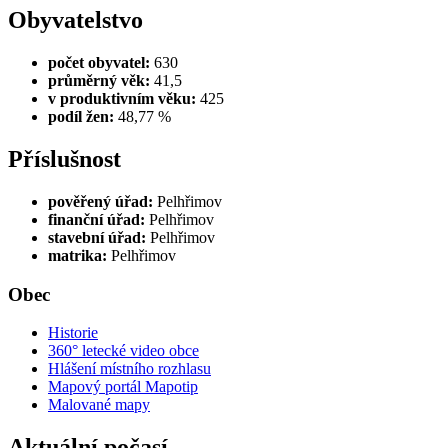
Obyvatelstvo
počet obyvatel:
630
průměrný věk:
41,5
v produktivním věku:
425
podíl žen:
48,77 %
Příslušnost
pověřený úřad:
Pelhřimov
finanční úřad:
Pelhřimov
stavební úřad:
Pelhřimov
matrika:
Pelhřimov
Obec
Historie
360° letecké video obce
Hlášení místního rozhlasu
Mapový portál Mapotip
Malované mapy
Aktuální počasí