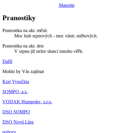
Mapotip
Pranostiky
Pranostika na akt. měsíc
Moc hub srpnových - moc vánic sněhových.
Pranostika na akt. den
V srpnu již nelze slunci mnoho věřit.
Další
Mohlo by Vás zajímat
Kraj Vysočina
SOMPO, a.s.
VODAK Humpolec, s.r.o.
DSO SOMPO
DSO Nová Lípa
nahoru