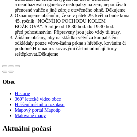
a neodhazovali cigaretové nedopalky na zem, nepoužívali
přenosné vařiče a jiné zdroje otevřeného ohně. Děkujeme.
Oznamujeme občanům, že se v pátek 29. května bude konat
45. ročník "NOČNÍHO POCHODU KOLEM
BOŽEJOVA". Start je od 18:30 hod. do 19:30 hod.
před pohostinstvím. Připraveny jsou jako vždy tři trasy.
Žádáme občany, aby na skládku větví za koupalištěm
odkládaly pouze větve-žádná prkna s hřebíky, kováním či
podobně.Hromadu s kovovými částmi odmítají firmy
seštěpkovat.Děkujeme
Obec
Historie
360° letecké video obce
Hlášení místního rozhlasu
Mapový portál Mapotip
Malované mapy
Aktuální počasí