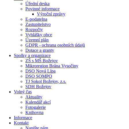
Úřední deska
Povinné informace
Výroční zprávy
E-podatelna
Zastupitelstvo
Rozpočty
Vyhlášky obce
Územní plán
GDPR - ochrana osobních údajů
Dotace a granty
Spolky a organizace
ZŠ s MŠ Božejov
Mikroregion Brána Vysočiny
DSO Nová Lípa
DSO SOMPO
TJ Sokol Božejov, z.s.
SDH Božejov
Volný čas
Aktuality
Kalendář akcí
Fotogalerie
Knihovna
Informace
Kontakt
Napište nám