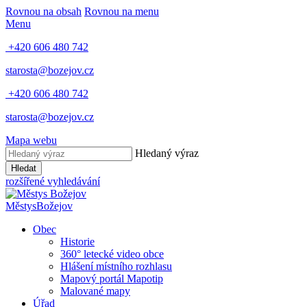
Rovnou na obsah
Rovnou na menu
Menu
+420 606 480 742
starosta@bozejov.cz
+420 606 480 742
starosta@bozejov.cz
Mapa webu
Hledaný výraz
Hledat
rozšířené vyhledávání
Městys
Božejov
Obec
Historie
360° letecké video obce
Hlášení místního rozhlasu
Mapový portál Mapotip
Malované mapy
Úřad