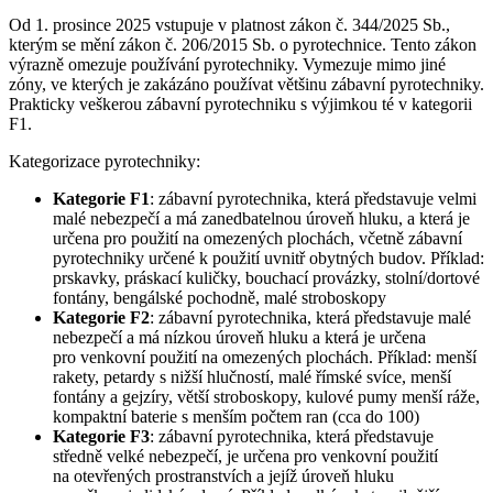
Od 1. prosince 2025 vstupuje v platnost zákon č. 344/2025 Sb.,
kterým se mění zákon č. 206/2015 Sb. o pyrotechnice. Tento zákon
výrazně omezuje používání pyrotechniky. Vymezuje mimo jiné
zóny, ve kterých je zakázáno používat většinu zábavní pyrotechniky.
Prakticky veškerou zábavní pyrotechniku s výjimkou té v kategorii
F1.
Kategorizace pyrotechniky:
Kategorie F1
: zábavní pyrotechnika, která představuje velmi
malé nebezpečí a má zanedbatelnou úroveň hluku, a která je
určena pro použití na omezených plochách, včetně zábavní
pyrotechniky určené k použití uvnitř obytných budov. Příklad:
prskavky, práskací kuličky, bouchací provázky, stolní/dortové
fontány, bengálské pochodně, malé stroboskopy
Kategorie F2
: zábavní pyrotechnika, která představuje malé
nebezpečí a má nízkou úroveň hluku a která je určena
pro venkovní použití na omezených plochách. Příklad: menší
rakety, petardy s nižší hlučností, malé římské svíce, menší
fontány a gejzíry, větší stroboskopy, kulové pumy menší ráže,
kompaktní baterie s menším počtem ran (cca do 100)
Kategorie F3
: zábavní pyrotechnika, která představuje
středně velké nebezpečí, je určena pro venkovní použití
na otevřených prostranstvích a jejíž úroveň hluku