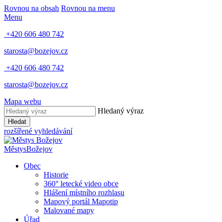
Rovnou na obsah
Rovnou na menu
Menu
+420 606 480 742
starosta@bozejov.cz
+420 606 480 742
starosta@bozejov.cz
Mapa webu
Hledaný výraz
Hledat
rozšířené vyhledávání
Městys
Božejov
Obec
Historie
360° letecké video obce
Hlášení místního rozhlasu
Mapový portál Mapotip
Malované mapy
Úřad