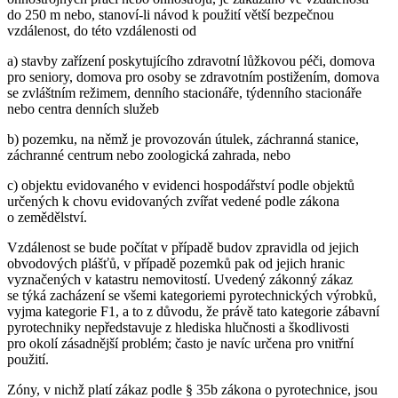
do 250 m nebo, stanoví-li návod k použití větší bezpečnou
vzdálenost, do této vzdálenosti od
a) stavby zařízení poskytujícího zdravotní lůžkovou péči, domova
pro seniory, domova pro osoby se zdravotním postižením, domova
se zvláštním režimem, denního stacionáře, týdenního stacionáře
nebo centra denních služeb
b) pozemku, na němž je provozován útulek, záchranná stanice,
záchranné centrum nebo zoologická zahrada, nebo
c) objektu evidovaného v evidenci hospodářství podle objektů
určených k chovu evidovaných zvířat vedené podle zákona
o zemědělství.
Vzdálenost se bude počítat v případě budov zpravidla od jejich
obvodových plášťů, v případě pozemků pak od jejich hranic
vyznačených v katastru nemovitostí. Uvedený zákonný zákaz
se týká zacházení se všemi kategoriemi pyrotechnických výrobků,
vyjma kategorie F1, a to z důvodu, že právě tato kategorie zábavní
pyrotechniky nepředstavuje z hlediska hlučnosti a škodlivosti
pro okolí zásadnější problém; často je navíc určena pro vnitřní
použití.
Zóny, v nichž platí zákaz podle § 35b zákona o pyrotechnice, jsou