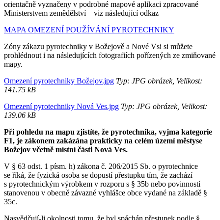
orientačně vyznačeny v podrobné mapové aplikaci zpracované
Ministerstvem zemědělství – viz následující odkaz
MAPA OMEZENÍ POUŽÍVÁNÍ PYROTECHNIKY
Zóny zákazu pyrotechniky v Božejově a Nové Vsi si můžete
prohlédnout i na následujících fotografiích pořízených ze zmiňované
mapy.
Omezení pyrotechniky Božejov.jpg
Typ: JPG obrázek, Velikost:
141.75 kB
Omezení pyrotechniky Nová Ves.jpg
Typ: JPG obrázek, Velikost:
139.06 kB
Při pohledu na mapu zjistíte, že pyrotechnika, vyjma kategorie
F1, je zákonem zakázána prakticky na celém území městyse
Božejov včetně místní části Nová Ves.
V § 63 odst. 1 písm. h) zákona č. 206/2015 Sb. o pyrotechnice
se říká, že fyzická osoba se dopustí přestupku tím, že zachází
s pyrotechnickým výrobkem v rozporu s § 35b nebo povinností
stanovenou v obecně závazné vyhlášce obce vydané na základě §
35c.
Nasvědčují-li okolnosti tomu, že byl spáchán přestupek podle §