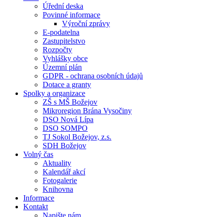
Úřední deska
Povinné informace
Výroční zprávy
E-podatelna
Zastupitelstvo
Rozpočty
Vyhlášky obce
Územní plán
GDPR - ochrana osobních údajů
Dotace a granty
Spolky a organizace
ZŠ s MŠ Božejov
Mikroregion Brána Vysočiny
DSO Nová Lípa
DSO SOMPO
TJ Sokol Božejov, z.s.
SDH Božejov
Volný čas
Aktuality
Kalendář akcí
Fotogalerie
Knihovna
Informace
Kontakt
Napište nám