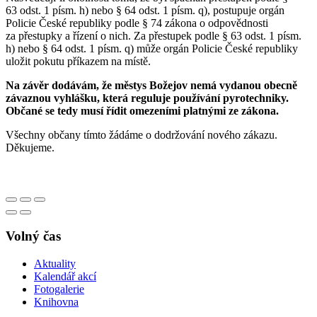
63 odst. 1 písm. h) nebo § 64 odst. 1 písm. q), postupuje orgán
Policie České republiky podle § 74 zákona o odpovědnosti
za přestupky a řízení o nich. Za přestupek podle § 63 odst. 1 písm.
h) nebo § 64 odst. 1 písm. q) může orgán Policie České republiky
uložit pokutu příkazem na místě.
Na závěr dodávám, že městys Božejov nemá vydanou obecně
závaznou vyhlášku, která reguluje používání pyrotechniky.
Občané se tedy musí řídit omezeními platnými ze zákona.
Všechny občany tímto žádáme o dodržování nového zákazu.
Děkujeme.
Volný čas
Aktuality
Kalendář akcí
Fotogalerie
Knihovna