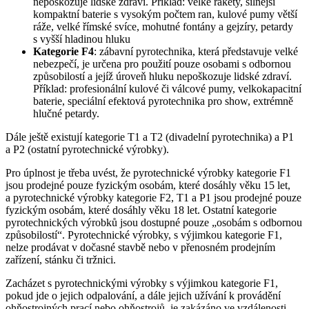
nepoškozuje lidské zdraví. Příklad: velké rakety, silnější
kompaktní baterie s vysokým počtem ran, kulové pumy větší
ráže, velké římské svíce, mohutné fontány a gejzíry, petardy
s vyšší hladinou hluku
Kategorie F4
: zábavní pyrotechnika, která představuje velké
nebezpečí, je určena pro použití pouze osobami s odbornou
způsobilostí a jejíž úroveň hluku nepoškozuje lidské zdraví.
Příklad: profesionální kulové či válcové pumy, velkokapacitní
baterie, speciální efektová pyrotechnika pro show, extrémně
hlučné petardy.
Dále ještě existují kategorie T1 a T2 (divadelní pyrotechnika) a P1
a P2 (ostatní pyrotechnické výrobky).
Pro úplnost je třeba uvést, že pyrotechnické výrobky kategorie F1
jsou prodejné pouze fyzickým osobám, které dosáhly věku 15 let,
a pyrotechnické výrobky kategorie F2, T1 a P1 jsou prodejné pouze
fyzickým osobám, které dosáhly věku 18 let. Ostatní kategorie
pyrotechnických výrobků jsou dostupné pouze „osobám s odbornou
způsobilostí“. Pyrotechnické výrobky, s výjimkou kategorie F1,
nelze prodávat v dočasné stavbě nebo v přenosném prodejním
zařízení, stánku či tržnici.
Zacházet s pyrotechnickými výrobky s výjimkou kategorie F1,
pokud jde o jejich odpalování, a dále jejich užívání k provádění
ohňostrojných prací nebo ohňostrojů, je zakázáno ve vzdálenosti