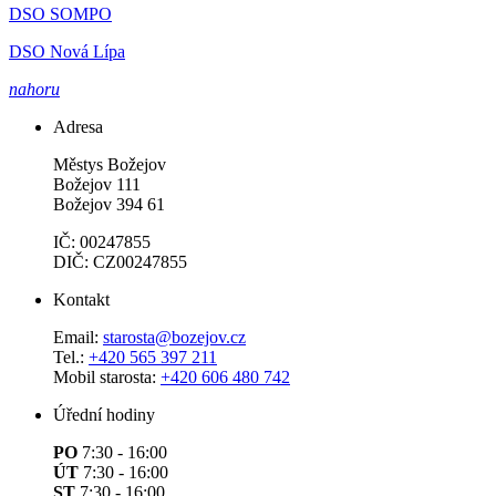
DSO SOMPO
DSO Nová Lípa
nahoru
Adresa
Městys Božejov
Božejov 111
Božejov 394 61
IČ: 00247855
DIČ: CZ00247855
Kontakt
Email:
starosta@bozejov.cz
Tel.:
+420 565 397 211
Mobil starosta:
+420 606 480 742
Úřední hodiny
PO
7:30 - 16:00
ÚT
7:30 - 16:00
ST
7:30 - 16:00