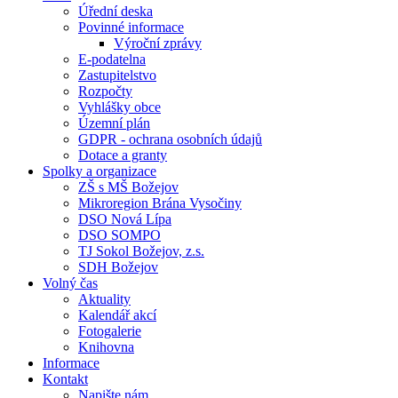
Úřední deska
Povinné informace
Výroční zprávy
E-podatelna
Zastupitelstvo
Rozpočty
Vyhlášky obce
Územní plán
GDPR - ochrana osobních údajů
Dotace a granty
Spolky a organizace
ZŠ s MŠ Božejov
Mikroregion Brána Vysočiny
DSO Nová Lípa
DSO SOMPO
TJ Sokol Božejov, z.s.
SDH Božejov
Volný čas
Aktuality
Kalendář akcí
Fotogalerie
Knihovna
Informace
Kontakt
Napište nám