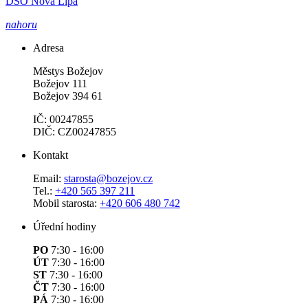
DSO Nová Lípa
nahoru
Adresa
Městys Božejov
Božejov 111
Božejov 394 61
IČ: 00247855
DIČ: CZ00247855
Kontakt
Email:
starosta@bozejov.cz
Tel.:
+420 565 397 211
Mobil starosta:
+420 606 480 742
Úřední hodiny
PO
7:30 - 16:00
ÚT
7:30 - 16:00
ST
7:30 - 16:00
ČT
7:30 - 16:00
PÁ
7:30 - 16:00