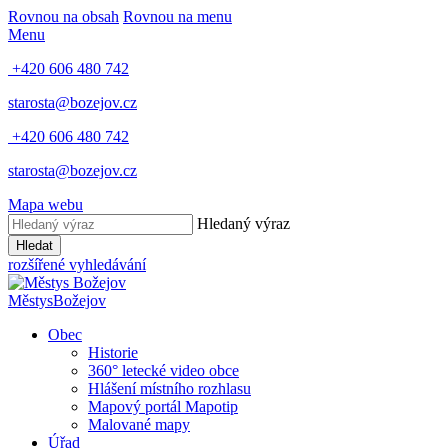
Rovnou na obsah
Rovnou na menu
Menu
+420 606 480 742
starosta@bozejov.cz
+420 606 480 742
starosta@bozejov.cz
Mapa webu
Hledaný výraz
Hledat
rozšířené vyhledávání
Městys
Božejov
Obec
Historie
360° letecké video obce
Hlášení místního rozhlasu
Mapový portál Mapotip
Malované mapy
Úřad