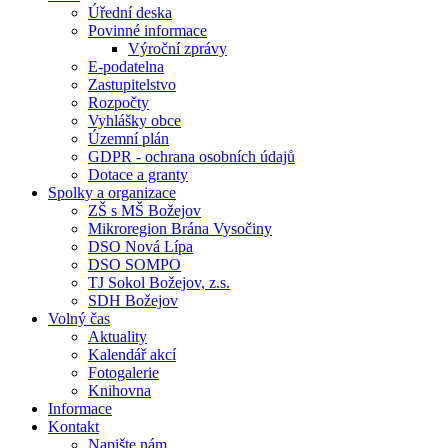
Úřední deska
Povinné informace
Výroční zprávy
E-podatelna
Zastupitelstvo
Rozpočty
Vyhlášky obce
Územní plán
GDPR - ochrana osobních údajů
Dotace a granty
Spolky a organizace
ZŠ s MŠ Božejov
Mikroregion Brána Vysočiny
DSO Nová Lípa
DSO SOMPO
TJ Sokol Božejov, z.s.
SDH Božejov
Volný čas
Aktuality
Kalendář akcí
Fotogalerie
Knihovna
Informace
Kontakt
Napište nám