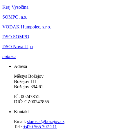
Kraj Vysočina
SOMPO, a.s.
VODAK Humpolec, s.r.o.
DSO SOMPO
DSO Nová Lípa
nahoru
Adresa
Městys Božejov
Božejov 111
Božejov 394 61
IČ: 00247855
DIČ: CZ00247855
Kontakt
Email:
starosta@bozejov.cz
Tel.:
+420 565 397 211