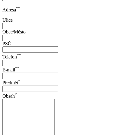
**
Adresa
Ulice
Obec/Město
PSČ
**
Telefon
**
E-mail
*
Předmět
*
Obsah