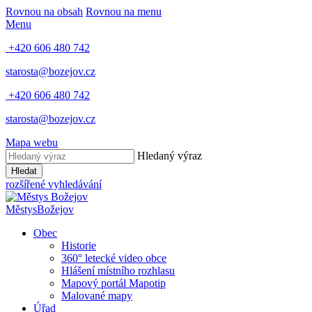
Rovnou na obsah
Rovnou na menu
Menu
+420 606 480 742
starosta@bozejov.cz
+420 606 480 742
starosta@bozejov.cz
Mapa webu
Hledaný výraz
Hledat
rozšířené vyhledávání
Městys
Božejov
Obec
Historie
360° letecké video obce
Hlášení místního rozhlasu
Mapový portál Mapotip
Malované mapy
Úřad