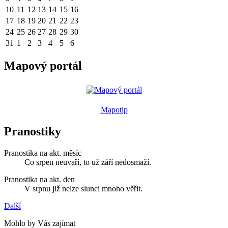
10
11
12
13
14
15
16
17
18
19
20
21
22
23
24
25
26
27
28
29
30
31
1
2
3
4
5
6
Mapový portál
Mapotip
Pranostiky
Pranostika na akt. měsíc
Co srpen neuvaří, to už září nedosmaží.
Pranostika na akt. den
V srpnu již nelze slunci mnoho věřit.
Další
Mohlo by Vás zajímat