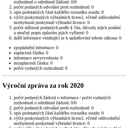
rozhodnutí o odmítnutí žádosti: 0/0
počet podaných odvolání proti rozhodnutí: 0
opis podstatných částí každého rozsudku soudu: 0
výčet poskytnutých výhradních licencí, včetně odůvodnění
nezbytnosti poskytnutí výhradní licence: 0
počet stížností podaných podle § 16a, důvody jejich podání
a stručný popis způsobu jejich vyřízení: 0
další informace vztahující se k uplatňování tohoto zákona: 0
zpoplatnění informace: 0
zaplacená částka: 0
informace nevyzvednuta: 0
nezaplacená částka: 0
počet vydaných rozhodnutí: 0
Výroční zpráva za rok 2020
počet podaných žádostí o informace / počet vydaných
rozhodnutí o odmítnutí žádosti: 0/0
počet podaných odvolání proti rozhodnutí: 0
opis podstatných částí každého rozsudku soudu: 0
výčet poskytnutých výhradních licencí, včetně odůvodnění
nezbytnosti poskytnutí výhradní licence: 0