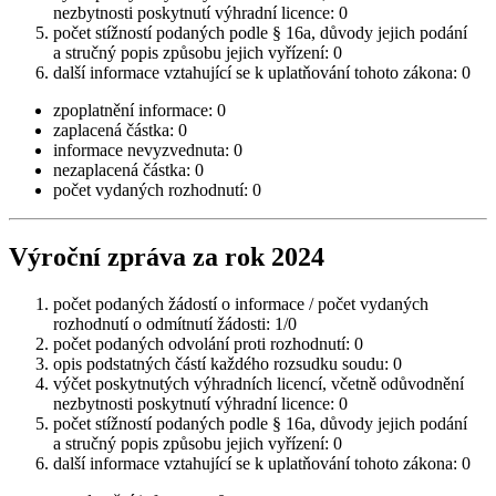
nezbytnosti poskytnutí výhradní licence: 0
počet stížností podaných podle § 16a, důvody jejich podání
a stručný popis způsobu jejich vyřízení: 0
další informace vztahující se k uplatňování tohoto zákona: 0
zpoplatnění informace: 0
zaplacená částka: 0
informace nevyzvednuta: 0
nezaplacená částka: 0
počet vydaných rozhodnutí: 0
Výroční zpráva za rok 2024
počet podaných žádostí o informace / počet vydaných
rozhodnutí o odmítnutí žádosti: 1/0
počet podaných odvolání proti rozhodnutí: 0
opis podstatných částí každého rozsudku soudu: 0
výčet poskytnutých výhradních licencí, včetně odůvodnění
nezbytnosti poskytnutí výhradní licence: 0
počet stížností podaných podle § 16a, důvody jejich podání
a stručný popis způsobu jejich vyřízení: 0
další informace vztahující se k uplatňování tohoto zákona: 0