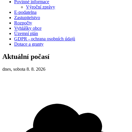
Povinné informace
Výroční zprávy
E-podatelna
Zastupitelstvo
Rozpočty
Vyhlášky obce
Územní plán
GDPR - ochrana osobních údajů
Dotace a granty
Aktuální počasí
dnes, sobota 8. 8. 2026