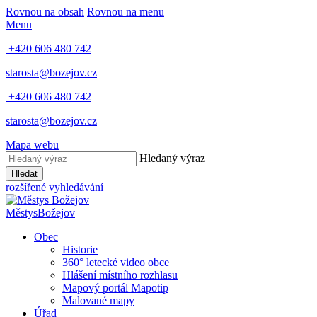
Rovnou na obsah
Rovnou na menu
Menu
+420 606 480 742
starosta@bozejov.cz
+420 606 480 742
starosta@bozejov.cz
Mapa webu
Hledaný výraz
Hledat
rozšířené vyhledávání
Městys
Božejov
Obec
Historie
360° letecké video obce
Hlášení místního rozhlasu
Mapový portál Mapotip
Malované mapy
Úřad