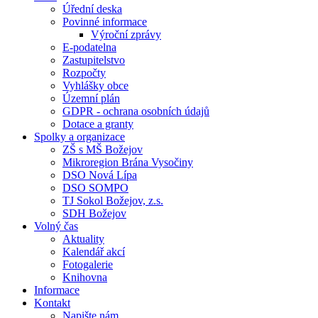
Úřední deska
Povinné informace
Výroční zprávy
E-podatelna
Zastupitelstvo
Rozpočty
Vyhlášky obce
Územní plán
GDPR - ochrana osobních údajů
Dotace a granty
Spolky a organizace
ZŠ s MŠ Božejov
Mikroregion Brána Vysočiny
DSO Nová Lípa
DSO SOMPO
TJ Sokol Božejov, z.s.
SDH Božejov
Volný čas
Aktuality
Kalendář akcí
Fotogalerie
Knihovna
Informace
Kontakt
Napište nám