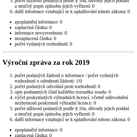
počet stížností podaných podle § 16a, důvody jejich podání
a stručný popis způsobu jejich vyřízení: 0
další informace vztahující se k uplatňování tohoto zákona: 0
zpoplatnění informace: 0
zaplacená částka: 0
informace nevyzvednuta: 0
nezaplacená částka: 0
počet vydaných rozhodnutí: 0
Výroční zpráva za rok 2019
počet podaných žádostí o informace / počet vydaných
rozhodnutí o odmítnutí žádosti: 1/0
počet podaných odvolání proti rozhodnutí: 0
opis podstatných částí každého rozsudku soudu: 0
výčet poskytnutých výhradních licencí, včetně odůvodnění
nezbytnosti poskytnutí výhradní licence: 0
počet stížností podaných podle § 16a, důvody jejich podání
a stručný popis způsobu jejich vyřízení: 0
další informace vztahující se k uplatňování tohoto zákona: 0
zpoplatnění informace: 0
zaplacená částka: 0