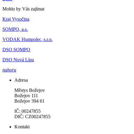
Mohlo by Vás zajímat
Kraj Vysočina
SOMPO, a.s.
VODAK Humpolec, s.r.o.
DSO SOMPO
DSO Nová Lípa
nahoru
Adresa
Městys Božejov
Božejov 111
Božejov 394 61
IČ: 00247855
DIČ: CZ00247855
Kontakt