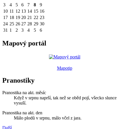
3
4
5
6
7
8
9
10
11
12
13
14
15
16
17
18
19
20
21
22
23
24
25
26
27
28
29
30
31
1
2
3
4
5
6
Mapový portál
Mapotip
Pranostiky
Pranostika na akt. měsíc
Když v srpnu naprší, tak než se oběd pojí, všecko slunce
vysuší.
Pranostika na akt. den
Málo plodů v srpnu, málo včel z jara.
Další