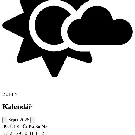
25/14 °C
Kalendář
Srpen
2026
Po
Út
St
Čt
Pá
So
Ne
27
28
29
30
31
1
2