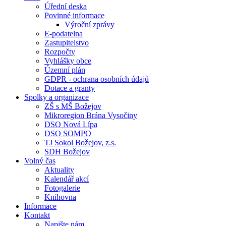
Úřední deska
Povinné informace
Výroční zprávy
E-podatelna
Zastupitelstvo
Rozpočty
Vyhlášky obce
Územní plán
GDPR - ochrana osobních údajů
Dotace a granty
Spolky a organizace
ZŠ s MŠ Božejov
Mikroregion Brána Vysočiny
DSO Nová Lípa
DSO SOMPO
TJ Sokol Božejov, z.s.
SDH Božejov
Volný čas
Aktuality
Kalendář akcí
Fotogalerie
Knihovna
Informace
Kontakt
Napište nám