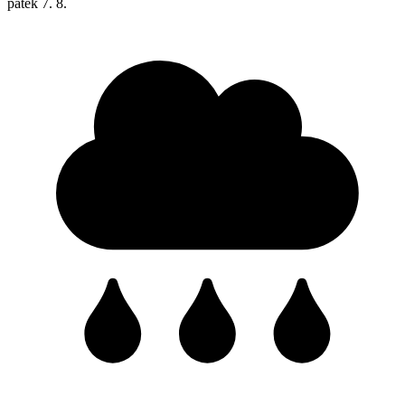
pátek
7. 8.