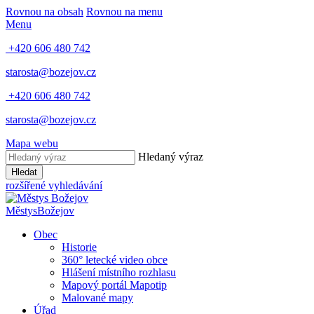
Rovnou na obsah
Rovnou na menu
Menu
+420 606 480 742
starosta@bozejov.cz
+420 606 480 742
starosta@bozejov.cz
Mapa webu
Hledaný výraz
Hledat
rozšířené vyhledávání
Městys
Božejov
Obec
Historie
360° letecké video obce
Hlášení místního rozhlasu
Mapový portál Mapotip
Malované mapy
Úřad