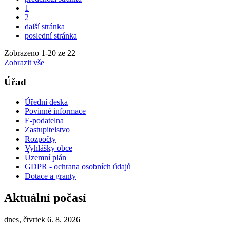
1
2
další stránka
poslední stránka
Zobrazeno
1
-
20
ze 22
Zobrazit vše
Úřad
Úřední deska
Povinné informace
E-podatelna
Zastupitelstvo
Rozpočty
Vyhlášky obce
Územní plán
GDPR - ochrana osobních údajů
Dotace a granty
Aktuální počasí
dnes, čtvrtek 6. 8. 2026