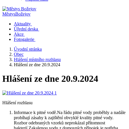
Městys
Božejov
Aktuality
Úřední deska
Akce
Fotogalerie
Úvodní stránka
Obec
Hlášení místního rozhlasu
Hlášení ze dne 20.9.2024
Hlášení ze dne 20.9.2024
Hlášení rozhlasu
Informace k pitné vodě.Na řádu pitné vody proběhly a nadále
probíhají zásahy k zajištění obvyklé kvality pitné vody.
Rozbor odebraných vzorků neprokázal přítomnost
bakterií.Zakalenou vodu z domovních přípojek je potřeba