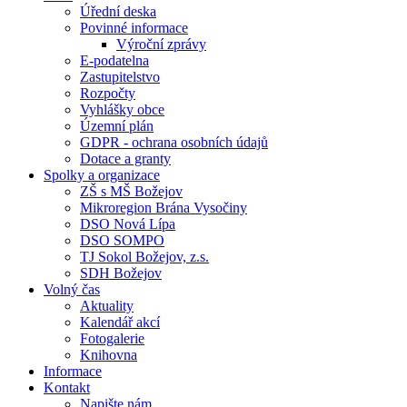
Úřední deska
Povinné informace
Výroční zprávy
E-podatelna
Zastupitelstvo
Rozpočty
Vyhlášky obce
Územní plán
GDPR - ochrana osobních údajů
Dotace a granty
Spolky a organizace
ZŠ s MŠ Božejov
Mikroregion Brána Vysočiny
DSO Nová Lípa
DSO SOMPO
TJ Sokol Božejov, z.s.
SDH Božejov
Volný čas
Aktuality
Kalendář akcí
Fotogalerie
Knihovna
Informace
Kontakt
Napište nám