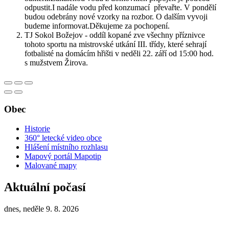
odpustit.I nadále vodu před konzumací převařte. V pondělí
budou odebrány nové vzorky na rozbor. O dalším vyvoji
budeme informovat.Děkujeme za pochopení.
TJ Sokol Božejov - oddíl kopané zve všechny příznivce
tohoto sportu na mistrovské utkání III. třídy, které sehrají
fotbalisté na domácím hřišti v neděli 22. září od 15:00 hod.
s mužstvem Žirova.
Obec
Historie
360° letecké video obce
Hlášení místního rozhlasu
Mapový portál Mapotip
Malované mapy
Aktuální počasí
dnes, neděle 9. 8. 2026