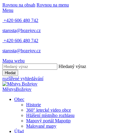
Rovnou na obsah
Rovnou na menu
Menu
+420 606 480 742
starosta@bozejov.cz
+420 606 480 742
starosta@bozejov.cz
Mapa webu
Hledaný výraz
Hledat
rozšířené vyhledávání
Městys
Božejov
Obec
Historie
360° letecké video obce
Hlášení místního rozhlasu
Mapový portál Mapotip
Malované mapy
Úřad