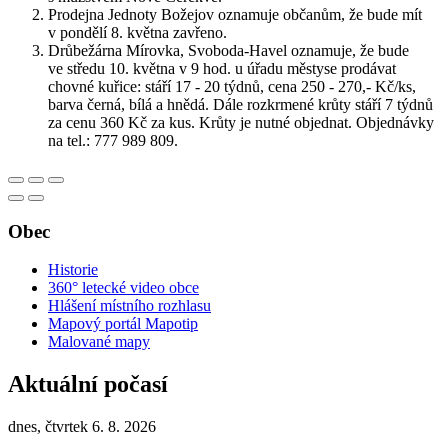
Prodejna Jednoty Božejov oznamuje občanům, že bude mít
v pondělí 8. května zavřeno.
Drůbežárna Mírovka, Svoboda-Havel oznamuje, že bude
ve středu 10. května v 9 hod. u úřadu městyse prodávat
chovné kuřice: stáří 17 - 20 týdnů, cena 250 - 270,- Kč/ks,
barva černá, bílá a hnědá. Dále rozkrmené krůty stáří 7 týdnů
za cenu 360 Kč za kus. Krůty je nutné objednat. Objednávky
na tel.: 777 989 809.
Obec
Historie
360° letecké video obce
Hlášení místního rozhlasu
Mapový portál Mapotip
Malované mapy
Aktuální počasí
dnes, čtvrtek 6. 8. 2026