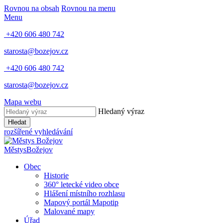
Rovnou na obsah
Rovnou na menu
Menu
+420 606 480 742
starosta@bozejov.cz
+420 606 480 742
starosta@bozejov.cz
Mapa webu
Hledaný výraz
Hledat
rozšířené vyhledávání
Městys
Božejov
Obec
Historie
360° letecké video obce
Hlášení místního rozhlasu
Mapový portál Mapotip
Malované mapy
Úřad