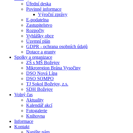
Úřední deska
Povinné informace
Výroční zprávy
E-podatelna
Zastupitelstvo
Rozpočty
Vyhlášky obce
Územní plán
GDPR - ochrana osobních údajů
Dotace a granty
Spolky a organizace
ZŠ s MŠ Božejov
Mikroregion Brána Vysočiny
DSO Nová Lípa
DSO SOMPO
TJ Sokol Božejov, z.s.
SDH Božejov
Volný čas
Aktuality
Kalendář akcí
Fotogalerie
Knihovna
Informace
Kontakt
Napište nám