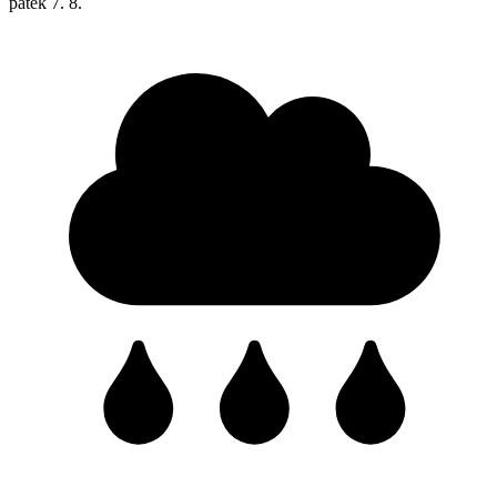
pátek
7. 8.