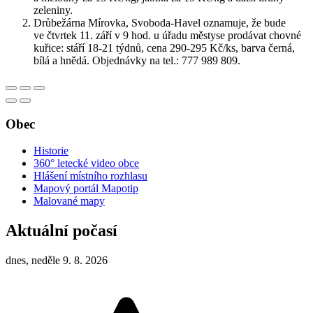
zeleniny.
Drůbežárna Mírovka, Svoboda-Havel oznamuje, že bude
ve čtvrtek 11. září v 9 hod. u úřadu městyse prodávat chovné
kuřice: stáří 18-21 týdnů, cena 290-295 Kč/ks, barva černá,
bílá a hnědá. Objednávky na tel.: 777 989 809.
Obec
Historie
360° letecké video obce
Hlášení místního rozhlasu
Mapový portál Mapotip
Malované mapy
Aktuální počasí
dnes, neděle 9. 8. 2026