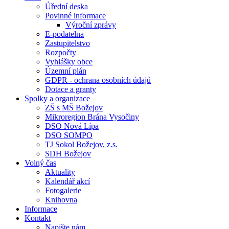
Úřední deska
Povinné informace
Výroční zprávy
E-podatelna
Zastupitelstvo
Rozpočty
Vyhlášky obce
Územní plán
GDPR - ochrana osobních údajů
Dotace a granty
Spolky a organizace
ZŠ s MŠ Božejov
Mikroregion Brána Vysočiny
DSO Nová Lípa
DSO SOMPO
TJ Sokol Božejov, z.s.
SDH Božejov
Volný čas
Aktuality
Kalendář akcí
Fotogalerie
Knihovna
Informace
Kontakt
Napište nám