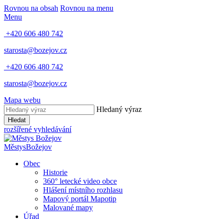
Rovnou na obsah
Rovnou na menu
Menu
+420 606 480 742
starosta@bozejov.cz
+420 606 480 742
starosta@bozejov.cz
Mapa webu
Hledaný výraz
Hledat
rozšířené vyhledávání
Městys
Božejov
Obec
Historie
360° letecké video obce
Hlášení místního rozhlasu
Mapový portál Mapotip
Malované mapy
Úřad