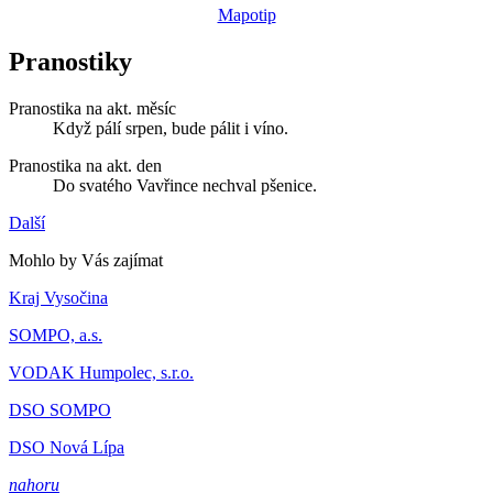
Mapotip
Pranostiky
Pranostika na akt. měsíc
Když pálí srpen, bude pálit i víno.
Pranostika na akt. den
Do svatého Vavřince nechval pšenice.
Další
Mohlo by Vás zajímat
Kraj Vysočina
SOMPO, a.s.
VODAK Humpolec, s.r.o.
DSO SOMPO
DSO Nová Lípa
nahoru