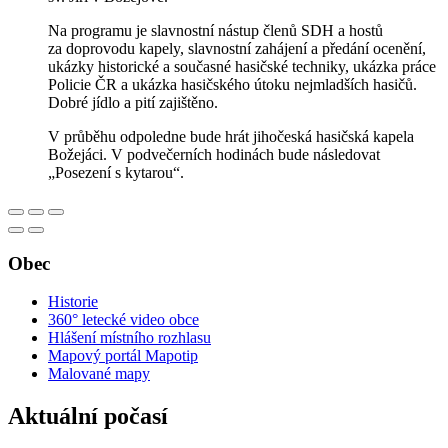
Na programu je slavnostní nástup členů SDH a hostů
za doprovodu kapely, slavnostní zahájení a předání ocenění,
ukázky historické a současné hasičské techniky, ukázka práce
Policie ČR a ukázka hasičského útoku nejmladších hasičů.
Dobré jídlo a pití zajištěno.
V průběhu odpoledne bude hrát jihočeská hasičská kapela
Božejáci. V podvečerních hodinách bude následovat
„Posezení s kytarou“.
Obec
Historie
360° letecké video obce
Hlášení místního rozhlasu
Mapový portál Mapotip
Malované mapy
Aktuální počasí