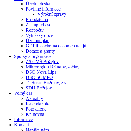
Úřední deska
Povinné informace
Výroční zprávy
E-podatelna
Zastupitelstvo
Rozpočty
Vyhlášky obce
Územní plán
GDPR - ochrana osobních údajů
Dotace a granty
Spolky a organizace
ZŠ s MŠ Božejov
Mikroregion Brána Vysočiny
DSO Nová Lípa
DSO SOMPO
TJ Sokol Božejov, z.s.
SDH Božejov
Volný čas
Aktuality
Kalendář akcí
Fotogalerie
Knihovna
Informace
Kontakt
Napište nám