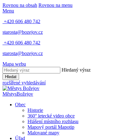
Rovnou na obsah
Rovnou na menu
Menu
+420 606 480 742
starosta@bozejov.cz
+420 606 480 742
starosta@bozejov.cz
Mapa webu
Hledaný výraz
Hledat
rozšířené vyhledávání
Městys
Božejov
Obec
Historie
360° letecké video obce
Hlášení místního rozhlasu
Mapový portál Mapotip
Malované mapy
Úřad