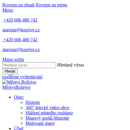
Rovnou na obsah
Rovnou na menu
Menu
+420 606 480 742
starosta@bozejov.cz
+420 606 480 742
starosta@bozejov.cz
Mapa webu
Hledaný výraz
Hledat
rozšířené vyhledávání
Městys
Božejov
Obec
Historie
360° letecké video obce
Hlášení místního rozhlasu
Mapový portál Mapotip
Malované mapy
Úřad