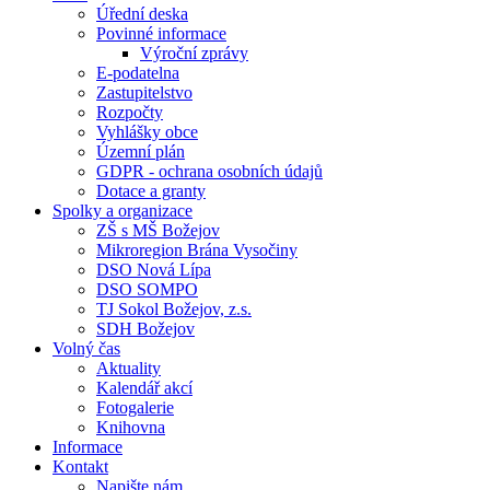
Úřední deska
Povinné informace
Výroční zprávy
E-podatelna
Zastupitelstvo
Rozpočty
Vyhlášky obce
Územní plán
GDPR - ochrana osobních údajů
Dotace a granty
Spolky a organizace
ZŠ s MŠ Božejov
Mikroregion Brána Vysočiny
DSO Nová Lípa
DSO SOMPO
TJ Sokol Božejov, z.s.
SDH Božejov
Volný čas
Aktuality
Kalendář akcí
Fotogalerie
Knihovna
Informace
Kontakt
Napište nám