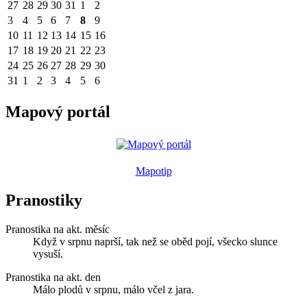
27
28
29
30
31
1
2
3
4
5
6
7
8
9
10
11
12
13
14
15
16
17
18
19
20
21
22
23
24
25
26
27
28
29
30
31
1
2
3
4
5
6
Mapový portál
Mapotip
Pranostiky
Pranostika na akt. měsíc
Když v srpnu naprší, tak než se oběd pojí, všecko slunce
vysuší.
Pranostika na akt. den
Málo plodů v srpnu, málo včel z jara.